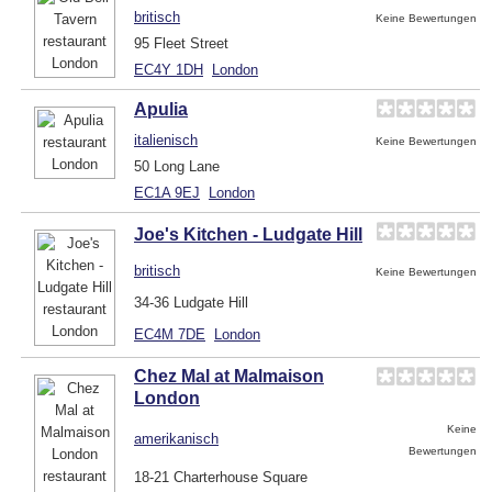
britisch
Keine Bewertungen
95 Fleet Street
EC4Y 1DH
London
Apulia
italienisch
Keine Bewertungen
50 Long Lane
EC1A 9EJ
London
Joe's Kitchen - Ludgate Hill
britisch
Keine Bewertungen
34-36 Ludgate Hill
EC4M 7DE
London
Chez Mal at Malmaison
London
Keine
amerikanisch
Bewertungen
18-21 Charterhouse Square