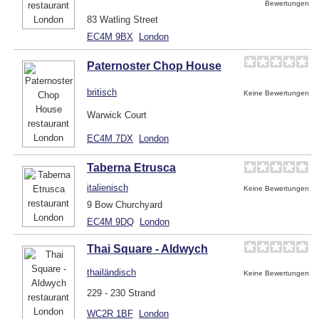
Bewertungen
83 Watling Street
EC4M 9BX
London
Paternoster Chop House
britisch
Keine Bewertungen
Warwick Court
EC4M 7DX
London
Taberna Etrusca
italienisch
Keine Bewertungen
9 Bow Churchyard
EC4M 9DQ
London
Thai Square - Aldwych
thailändisch
Keine Bewertungen
229 - 230 Strand
WC2R 1BF
London