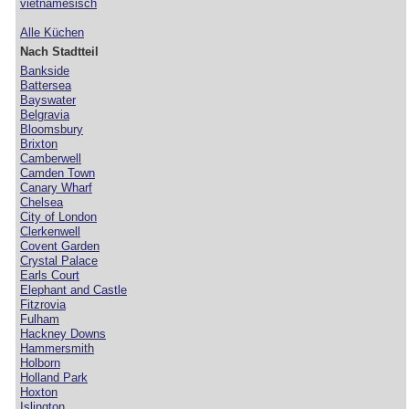
vietnamesisch
Alle Küchen
Nach Stadtteil
Bankside
Battersea
Bayswater
Belgravia
Bloomsbury
Brixton
Camberwell
Camden Town
Canary Wharf
Chelsea
City of London
Clerkenwell
Covent Garden
Crystal Palace
Earls Court
Elephant and Castle
Fitzrovia
Fulham
Hackney Downs
Hammersmith
Holborn
Holland Park
Hoxton
Islington