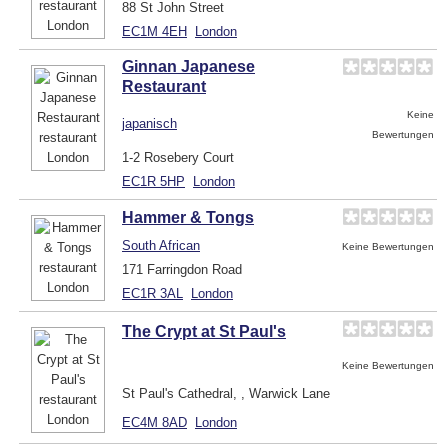
88 St John Street
EC1M 4EH
London
Ginnan Japanese
Restaurant
Keine
japanisch
Bewertungen
1-2 Rosebery Court
EC1R 5HP
London
Hammer & Tongs
South African
Keine Bewertungen
171 Farringdon Road
EC1R 3AL
London
The Crypt at St Paul's
Keine Bewertungen
St Paul's Cathedral, , Warwick Lane
EC4M 8AD
London