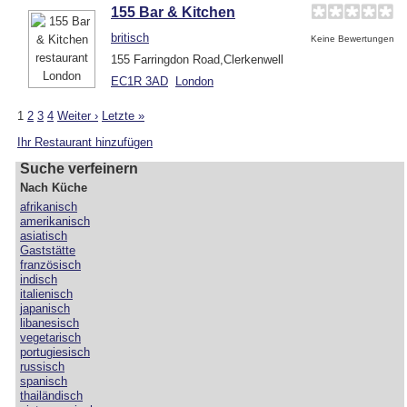
155 Bar & Kitchen
britisch
Keine Bewertungen
155 Farringdon Road,Clerkenwell
EC1R 3AD
London
1
2
3
4
Weiter ›
Letzte »
Ihr Restaurant hinzufügen
Suche verfeinern
Nach Küche
afrikanisch
amerikanisch
asiatisch
Gaststätte
französisch
indisch
italienisch
japanisch
libanesisch
vegetarisch
portugiesisch
russisch
spanisch
thailändisch