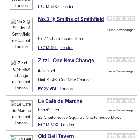
EC1M 6DQ
London
No.3 @ Smiths of Smithfield
Keine Bewertungen
67-77 Charterhouse Street
EC1M 6HJ
London
Zizzi - One New Change
italienisch
Keine Bewertungen
Unit SU46, One New Change
EC2V 6DL
London
Le Café du Marché
französisch
Keine Bewertungen
22 Charterhouse Square , Charterhouse Mews
EC1M 6DX
London
Old Bell Tavern