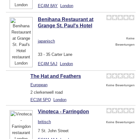
EC4M 8AY
London
Benihana Restaurant at
Grange St. Paul's Hotel
Keine
japanisch
Bewertungen
33 - 35 Carter Lane
EC4M 5AJ
London
The Hat and Feathers
European
Keine Bewertungen
2 clerkenwell road
EC1M 5PQ
London
Vinoteca - Farringdon
britisch
Keine Bewertungen
7 St. John Street