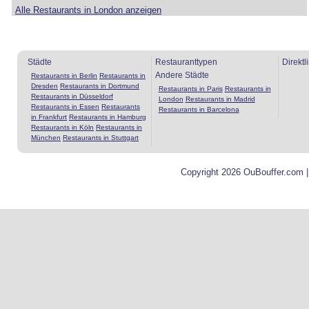
Alle Restaurants in London anzeigen
Städte
Restauranttypen
Direktl
Andere Städte
Restaurants in Berlin
Restaurants in
Dresden
Restaurants in Dortmund
Restaurants in Paris
Restaurants in
Restaurants in Düsseldorf
London
Restaurants in Madrid
Restaurants in Essen
Restaurants
Restaurants in Barcelona
in Frankfurt
Restaurants in Hamburg
Restaurants in Köln
Restaurants in
München
Restaurants in Stuttgart
Copyright 2026 OuBouffer.com 