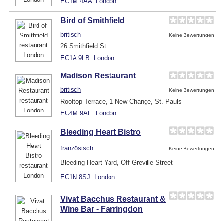
EC1M 4AA
London
Bird of Smithfield
britisch
Keine Bewertungen
26 Smithfield St
EC1A 9LB
London
Madison Restaurant
britisch
Keine Bewertungen
Rooftop Terrace, 1 New Change, St. Pauls
EC4M 9AF
London
Bleeding Heart Bistro
französisch
Keine Bewertungen
Bleeding Heart Yard, Off Greville Street
EC1N 8SJ
London
Vivat Bacchus Restaurant &
Wine Bar - Farringdon