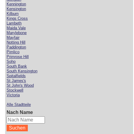
Kennington
Kensington
Kilburn
Kings Cross
Lambeth
Maida Vale
Marylebone
Mayfair
Notting Hill
Paddington
Pimlico
Primrose Hill
Soho
South Bank
South Kensington
Spitalfields
St James's
St John's Wood
Stockwell
Victoria
Alle Stadtteile
Nach Name