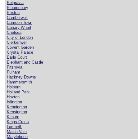
Belgravia
Bloomsbury
Brixton
Camberwell
Camden Town
Canary Wharf
Chelsea
City of London
Clerkenwell
Covent Garden
Crystal Palace
Earls Court
Elephant and Castle
Fitzrovia
Fulham
Hackney Downs
Hammersmith
Holborn
Holland Park
Hoxton
Islington
Kennington
Kensington
Kilburn
Kings Cross
Lambeth
Maida Vale
Marylebone