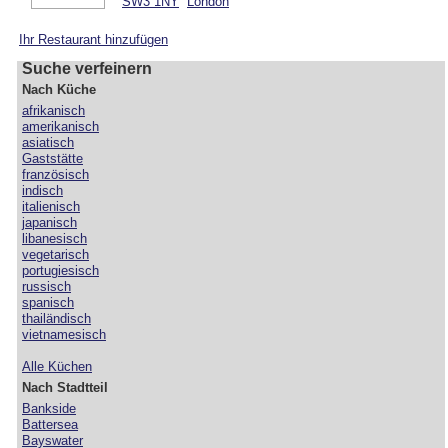
SW3 1NY
London
Ihr Restaurant hinzufügen
Suche verfeinern
Nach Küche
afrikanisch
amerikanisch
asiatisch
Gaststätte
französisch
indisch
italienisch
japanisch
libanesisch
vegetarisch
portugiesisch
russisch
spanisch
thailändisch
vietnamesisch
Alle Küchen
Nach Stadtteil
Bankside
Battersea
Bayswater