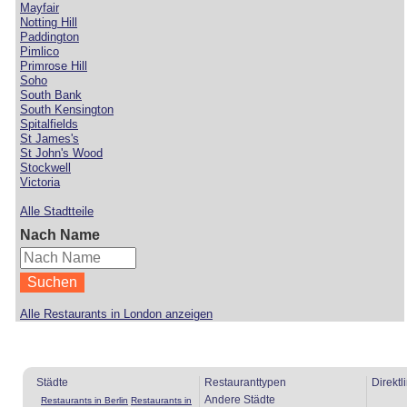
Mayfair
Notting Hill
Paddington
Pimlico
Primrose Hill
Soho
South Bank
South Kensington
Spitalfields
St James's
St John's Wood
Stockwell
Victoria
Alle Stadtteile
Nach Name
Alle Restaurants in London anzeigen
Städte
Restauranttypen
Direktl
Andere Städte
Restaurants in Berlin
Restaurants in