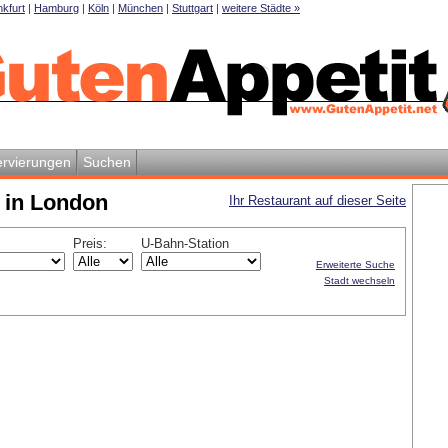
kfurt
|
Hamburg
|
Köln
|
München
|
Stuttgart
|
weitere Städte »
rvierungen
Suchen
s in London
Ihr Restaurant auf dieser Seite
Preis:
U-Bahn-Station
Erweiterte Suche
Stadt wechseln