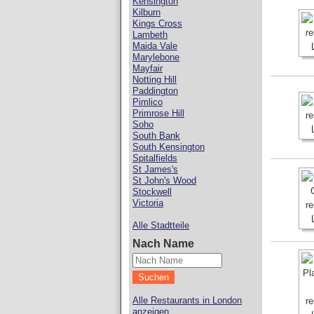
Kensington
Kilburn
Kings Cross
Lambeth
Maida Vale
Marylebone
Mayfair
Notting Hill
Paddington
Pimlico
Primrose Hill
Soho
South Bank
South Kensington
Spitalfields
St James's
St John's Wood
Stockwell
Victoria
Alle Stadtteile
Nach Name
Alle Restaurants in London
anzeigen