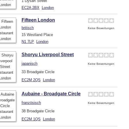
1 Dysart Street
EC2A 2BX
London
Fifteen London
britisch
Keine Bewertungen
15 Westland Place
N1 7LP
London
Shoryu Liverpool Street
japanisch
Keine Bewertungen
33 Broadgate Circle
EC2M 2QS
London
Aubaine - Broadgate Circle
französisch
Keine Bewertungen
38 Broadgate Circle
EC2M 1QS
London