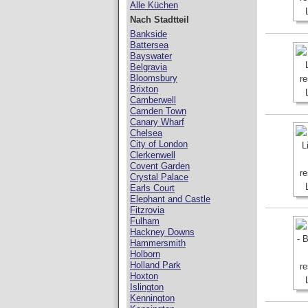
Alle Küchen
Nach Stadtteil
Bankside
Battersea
Bayswater
Belgravia
Bloomsbury
Brixton
Camberwell
Camden Town
Canary Wharf
Chelsea
City of London
Clerkenwell
Covent Garden
Crystal Palace
Earls Court
Elephant and Castle
Fitzrovia
Fulham
Hackney Downs
Hammersmith
Holborn
Holland Park
Hoxton
Islington
Kennington