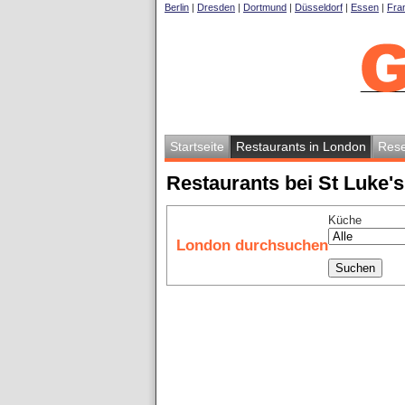
Berlin
|
Dresden
|
Dortmund
|
Düsseldorf
|
Essen
|
Fran
Startseite
Restaurants in London
Rese
Restaurants bei St Luke'
Küche
London durchsuchen