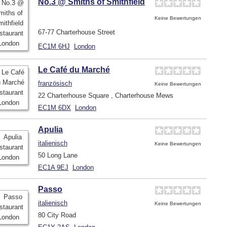
No.3 @ Smiths of Smithfield
Keine Bewertungen
67-77 Charterhouse Street
EC1M 6HJ
London
Le Café du Marché
französisch
Keine Bewertungen
22 Charterhouse Square , Charterhouse Mews
EC1M 6DX
London
Apulia
italienisch
Keine Bewertungen
50 Long Lane
EC1A 9EJ
London
Passo
italienisch
Keine Bewertungen
80 City Road