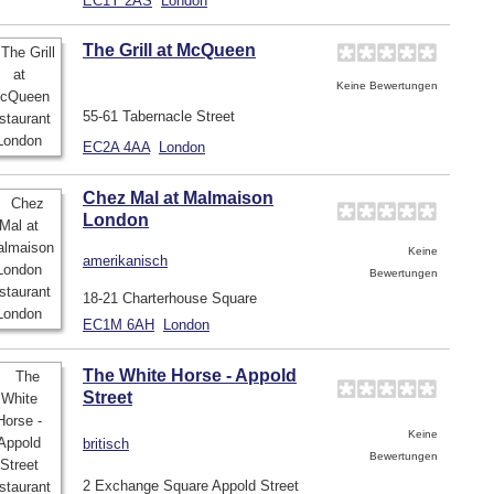
EC1Y 2AS
London
The Grill at McQueen
Keine Bewertungen
55-61 Tabernacle Street
EC2A 4AA
London
Chez Mal at Malmaison
London
Keine
amerikanisch
Bewertungen
18-21 Charterhouse Square
EC1M 6AH
London
The White Horse - Appold
Street
Keine
britisch
Bewertungen
2 Exchange Square Appold Street