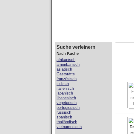
Suche verfeinern
Nach Küche
afrikanisch
amerikanisch
asiatisch
Gaststätte
französisch
indisch
italienisch
japanisch
libanesisch
vegetarisch
portugiesisch
russisch
spanisch
thailändisch
vietnamesisch