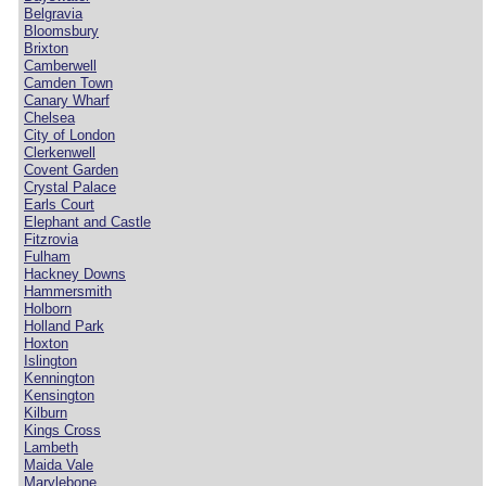
Belgravia
Bloomsbury
Brixton
Camberwell
Camden Town
Canary Wharf
Chelsea
City of London
Clerkenwell
Covent Garden
Crystal Palace
Earls Court
Elephant and Castle
Fitzrovia
Fulham
Hackney Downs
Hammersmith
Holborn
Holland Park
Hoxton
Islington
Kennington
Kensington
Kilburn
Kings Cross
Lambeth
Maida Vale
Marylebone