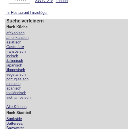
SW1V 2TA
London
Ihr Restaurant hinzufügen
Suche verfeinern
Nach Küche
afrikanisch
amerikanisch
asiatisch
Gaststätte
französisch
indisch
italienisch
japanisch
libanesisch
vegetarisch
portugiesisch
russisch
spanisch
thailändisch
vietnamesisch
Alle Küchen
Nach Stadtteil
Bankside
Battersea
Bayswater