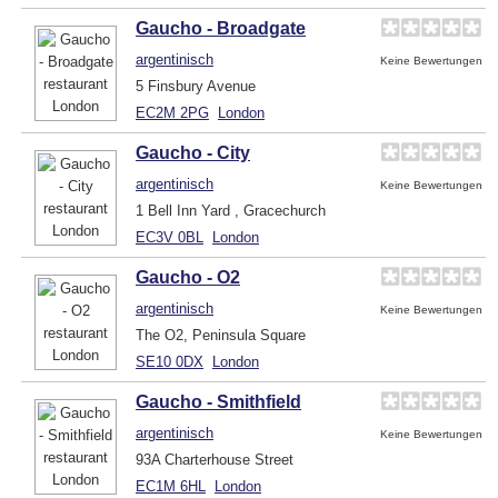
Gaucho - Broadgate
argentinisch
Keine Bewertungen
5 Finsbury Avenue
EC2M 2PG
London
Gaucho - City
argentinisch
Keine Bewertungen
1 Bell Inn Yard , Gracechurch
EC3V 0BL
London
Gaucho - O2
argentinisch
Keine Bewertungen
The O2, Peninsula Square
SE10 0DX
London
Gaucho - Smithfield
argentinisch
Keine Bewertungen
93A Charterhouse Street
EC1M 6HL
London