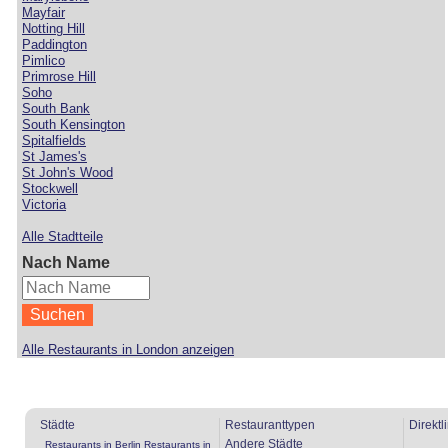
Mayfair
Notting Hill
Paddington
Pimlico
Primrose Hill
Soho
South Bank
South Kensington
Spitalfields
St James's
St John's Wood
Stockwell
Victoria
Alle Stadtteile
Nach Name
Alle Restaurants in London anzeigen
Städte
Restauranttypen
Direktl
Andere Städte
Restaurants in Berlin
Restaurants in