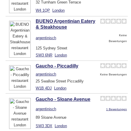
32 Turnham Green Terrace
W4 1QP
London
BUENO Argentinian Eatery
& Steakhouse
Keine
argentinisch
Bewertungen
125 Sydney Street
SW3 6NR
London
Gaucho - Piccadilly
argentinisch
Keine Bewertungen
25 Swallow Street Piccadilly
W1B 4DJ
London
Gaucho - Sloane Avenue
argentinisch
1 Bewertungen
89 Sloane Avenue
SW3 3DX
London