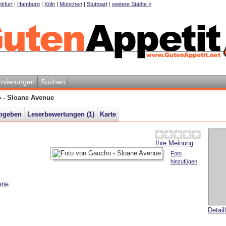
kfurt
|
Hamburg
|
Köln
|
München
|
Stuttgart
|
weitere Städte »
rvierungen
Suchen
 - Sloane Avenue
abgeben
Leserbewertungen (
1
)
Karte
Ihre Meinung
Foto
hinzufügen
ene
Detail