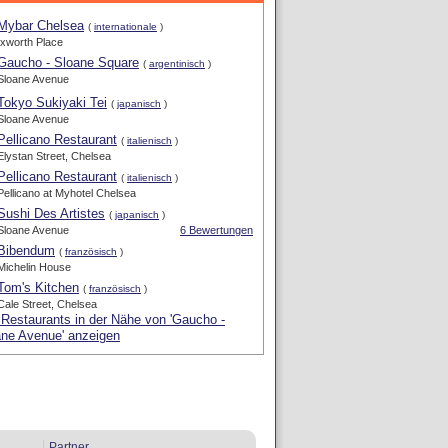
Mybar Chelsea
(
internationale
)
Ixworth Place
Gaucho - Sloane Square
(
argentinisch
)
Sloane Avenue
Tokyo Sukiyaki Tei
(
japanisch
)
Sloane Avenue
Pellicano Restaurant
(
italienisch
)
Elystan Street, Chelsea
Pellicano Restaurant
(
italienisch
)
Pellicano at Myhotel Chelsea
Sushi Des Artistes
(
japanisch
)
Sloane Avenue
6 Bewertungen
Bibendum
(
französisch
)
Michelin House
Tom's Kitchen
(
französisch
)
Cale Street, Chelsea
 Restaurants in der Nähe von 'Gaucho -
ane Avenue' anzeigen
Partner