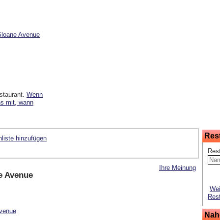
Sloane Avenue
staurant.
Wenn
ns mit, wann
Res
liste hinzufügen
Res
Ihre Meinung
e Avenue
Wei
Rest
Avenue
Nah