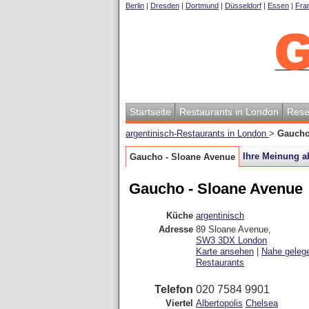
Berlin
|
Dresden
|
Dortmund
|
Düsseldorf
|
Essen
|
Fran
Startseite
Restaurants in London
Rese
argentinisch-Restaurants in London
>
Gaucho
Ihre Meinung 
Gaucho - Sloane Avenue
Gaucho - Sloane Avenue
Küche
argentinisch
Adresse
89 Sloane Avenue
,
SW3 3DX
London
Karte ansehen
|
Nahe geleg
Restaurants
Telefon
020 7584 9901
Viertel
Albertopolis
Chelsea