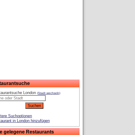
taurantsuche
taurantsuche London
(Stadt wechseln)
tere Suchoptionen
aurant in London hinzufügen
e gelegene Restaurants