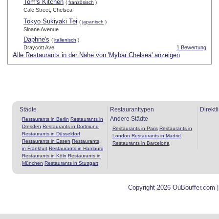
Tom's Kitchen
(
französisch
)
Cale Street, Chelsea
Tokyo Sukiyaki Tei
(
japanisch
)
Sloane Avenue
Daphne's
(
italienisch
)
Draycott Ave
1 Bewertung
Alle Restaurants in der Nähe von 'Mybar Chelsea' anzeigen
Städte
Restauranttypen
Direktl
Andere Städte
Restaurants in Berlin
Restaurants in
Dresden
Restaurants in Dortmund
Restaurants in Paris
Restaurants in
Restaurants in Düsseldorf
London
Restaurants in Madrid
Restaurants in Essen
Restaurants
Restaurants in Barcelona
in Frankfurt
Restaurants in Hamburg
Restaurants in Köln
Restaurants in
München
Restaurants in Stuttgart
Copyright 2026 OuBouffer.com 