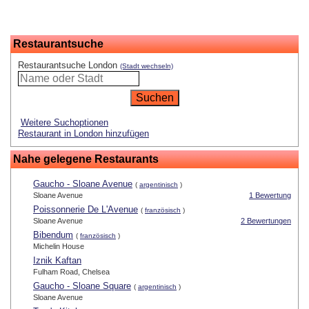
Restaurantsuche
Restaurantsuche London
(Stadt wechseln)
Weitere Suchoptionen
Restaurant in London hinzufügen
Nahe gelegene Restaurants
Gaucho - Sloane Avenue
(
argentinisch
)
Sloane Avenue
1 Bewertung
Poissonnerie De L'Avenue
(
französisch
)
Sloane Avenue
2 Bewertungen
Bibendum
(
französisch
)
Michelin House
Iznik Kaftan
Fulham Road, Chelsea
Gaucho - Sloane Square
(
argentinisch
)
Sloane Avenue