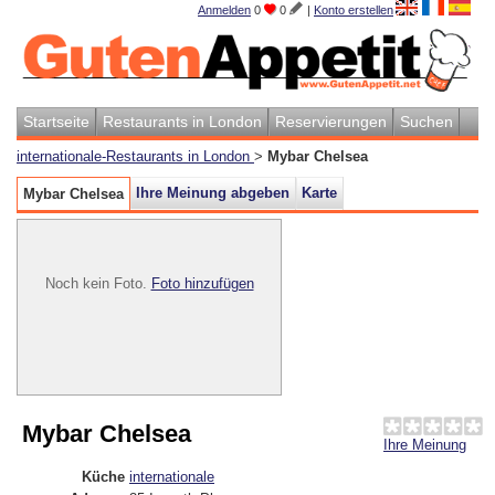
Anmelden
0
0
|
Konto erstellen
Startseite
Restaurants in London
Reservierungen
Suchen
internationale-Restaurants in London
>
Mybar Chelsea
Ihre Meinung abgeben
Karte
Mybar Chelsea
Noch kein Foto.
Foto hinzufügen
Mybar Chelsea
Ihre Meinung
Küche
internationale