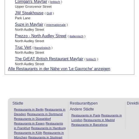
Corrigan's Mayfair
(
britisch
)
Upper Grosvenor Street
JW Steakhouse
(
Grill
)
Park Lane
Suze in Mayfair
(
internationale
)
North Audley Street
Prezzo - North Audley Street
(
italienisch
)
North Audley Street
Truc Vert
(
französisch
)
North Audley Street
The GrEAT British Restaurant Mayfair
(
britisch
)
North Audley Street
Alle Restaurants in der Nähe von 'Le Gavroche' anzeigen
Städte
Restauranttypen
Direktl
Andere Städte
Restaurants in Berlin
Restaurants in
Dresden
Restaurants in Dortmund
Restaurants in Paris
Restaurants in
Restaurants in Düsseldorf
London
Restaurants in Madrid
Restaurants in Essen
Restaurants
Restaurants in Barcelona
in Frankfurt
Restaurants in Hamburg
Restaurants in Köln
Restaurants in
München
Restaurants in Stuttgart