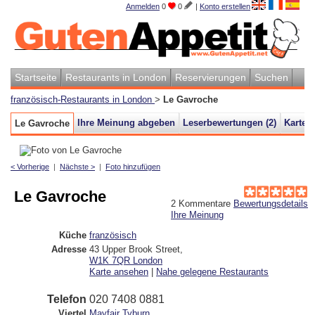
Anmelden
0
0
|
Konto erstellen
Startseite
Restaurants in London
Reservierungen
Suchen
französisch-Restaurants in London
>
Le Gavroche
Ihre Meinung abgeben
Leserbewertungen (
2
)
Karte
Le Gavroche
< Vorherige
|
Nächste >
|
Foto hinzufügen
Le Gavroche
2
Kommentare
Bewertungsdetails
Ihre Meinung
Küche
französisch
Adresse
43 Upper Brook Street
,
W1K 7QR
London
Karte ansehen
|
Nahe gelegene Restaurants
Telefon
020 7408 0881
Viertel
Mayfair
Tyburn