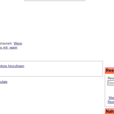
staurant.
Wenn
ns mit, wann
liste hinzufügen
Res
Res
sdale
Wei
Rest
Nah