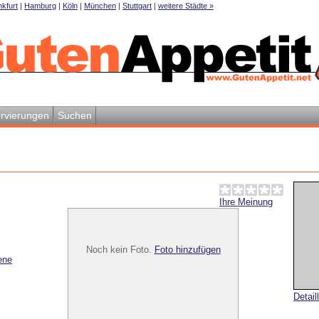
kfurt
|
Hamburg
|
Köln
|
München
|
Stuttgart
|
weitere Städte »
rvierungen
Suchen
Ihre Meinung
Noch kein Foto.
Foto hinzufügen
ene
Detail