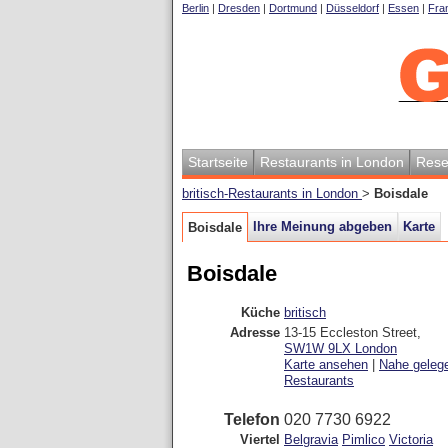
Berlin
|
Dresden
|
Dortmund
|
Düsseldorf
|
Essen
|
Fran
Startseite
Restaurants in London
Rese
britisch-Restaurants in London
>
Boisdale
Ihre Meinung abgeben
Karte
Boisdale
Boisdale
Küche
britisch
Adresse
13-15 Eccleston Street
,
SW1W 9LX
London
Karte ansehen
|
Nahe geleg
Restaurants
Telefon
020 7730 6922
Viertel
Belgravia
Pimlico
Victoria