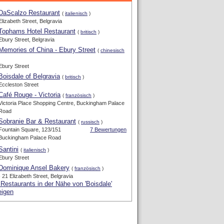
DaScalzo Restaurant
(
italienisch
)
Elizabeth Street, Belgravia
Tophams Hotel Restaurant
(
britisch
)
Ebury Street, Belgravia
Memories of China - Ebury Street
(
chinesisch
Ebury Street
Boisdale of Belgravia
(
britisch
)
Eccleston Street
Café Rouge - Victoria
(
französisch
)
Victoria Place Shopping Centre, Buckingham Palace
Road
Sobranie Bar & Restaurant
(
russisch
)
Fountain Square, 123/151
7 Bewertungen
Buckingham Palace Road
Santini
(
italienisch
)
Ebury Street
Dominique Ansel Bakery
(
französisch
)
- 21 Elizabeth Street, Belgravia
 Restaurants in der Nähe von 'Boisdale'
eigen