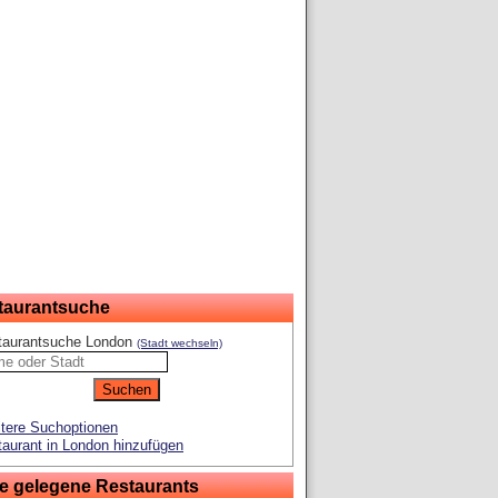
taurantsuche
taurantsuche London
(Stadt wechseln)
tere Suchoptionen
aurant in London hinzufügen
e gelegene Restaurants