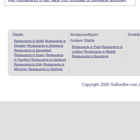
Städte
Restauranttypen
Direktl
Andere Städte
Restaurants in Berlin
Restaurants in
Dresden
Restaurants in Dortmund
Restaurants in Paris
Restaurants in
Restaurants in Düsseldorf
London
Restaurants in Madrid
Restaurants in Essen
Restaurants
Restaurants in Barcelona
in Frankfurt
Restaurants in Hamburg
Restaurants in Köln
Restaurants in
München
Restaurants in Stuttgart
Copyright 2026 OuBouffer.com 