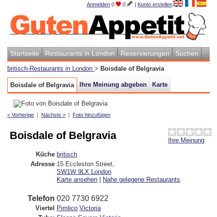
Anmelden
0
0
|
Konto erstellen
Startseite
Restaurants in London
Reservierungen
Suchen
britisch-Restaurants in London
>
Boisdale of Belgravia
Ihre Meinung abgeben
Karte
Boisdale of Belgravia
< Vorherige
|
Nächste >
|
Foto hinzufügen
Boisdale of Belgravia
Ihre Meinung
Küche
britisch
Adresse
15 Eccleston Street
,
SW1W 9LX
London
Karte ansehen
|
Nahe gelegene Restaurants
Telefon
020 7730 6922
Viertel
Pimlico
Victoria