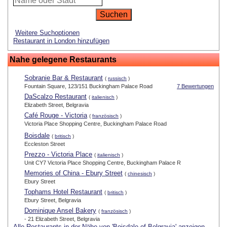
Weitere Suchoptionen
Restaurant in London hinzufügen
Nahe gelegene Restaurants
Sobranie Bar & Restaurant
(
russisch
)
Fountain Square, 123/151 Buckingham Palace Road
7 Bewertungen
DaScalzo Restaurant
(
italienisch
)
Elizabeth Street, Belgravia
Café Rouge - Victoria
(
französisch
)
Victoria Place Shopping Centre, Buckingham Palace Road
Boisdale
(
britisch
)
Eccleston Street
Prezzo - Victoria Place
(
italienisch
)
Unit CY7 Victoria Place Shopping Centre, Buckingham Palace R
Memories of China - Ebury Street
(
chinesisch
)
Ebury Street
Tophams Hotel Restaurant
(
britisch
)
Ebury Street, Belgravia
Dominique Ansel Bakery
(
französisch
)
- 21 Elizabeth Street, Belgravia
Alle Restaurants in der Nähe von 'Boisdale of Belgravia' anzeigen