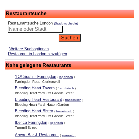
Restaurantsuche
Restaurantsuche London
(Stadt wechseln)
Weitere Suchoptionen
Restaurant in London hinzufügen
Nahe gelegene Restaurants
YO! Sushi - Farringdon
(
japanisch
)
Farringdon Road, Clerkenwell
Bleeding Heart Tavern
(
französisch
)
Bleeding Heart Yard, Off Greville Street
Bleeding Heart Restaurant
(
französisch
)
Bleeding Heart Yard, Hatton Garden
Bleeding Heart Bistro
(
französisch
)
Bleeding Heart Yard, Off Greville Street
Iberica Farringdon
(
spanisch
)
Turnmill Street
Anexo Bar & Restaurant
(
spanisch
)