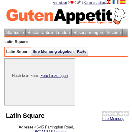
Anmelden
0
0
|
Konto erstellen
Startseite
Restaurants in London
Reservierungen
Suchen
Latin Square
Ihre Meinung abgeben
Karte
Latin Square
Noch kein Foto.
Foto hinzufügen
Latin Square
Ihre Meinung
Adresse
43-45 Farringdon Road
,
EC1M 3JB
London