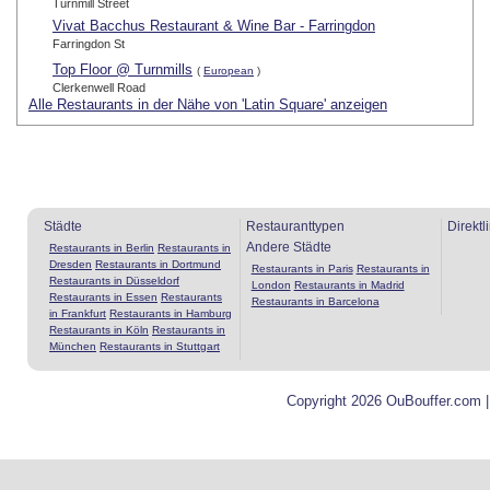
Turnmill Street
Vivat Bacchus Restaurant & Wine Bar - Farringdon
Farringdon St
Top Floor @ Turnmills
(
European
)
Clerkenwell Road
Alle Restaurants in der Nähe von 'Latin Square' anzeigen
Städte
Restauranttypen
Direktl
Andere Städte
Restaurants in Berlin
Restaurants in
Dresden
Restaurants in Dortmund
Restaurants in Paris
Restaurants in
Restaurants in Düsseldorf
London
Restaurants in Madrid
Restaurants in Essen
Restaurants
Restaurants in Barcelona
in Frankfurt
Restaurants in Hamburg
Restaurants in Köln
Restaurants in
München
Restaurants in Stuttgart
Copyright 2026 OuBouffer.com 