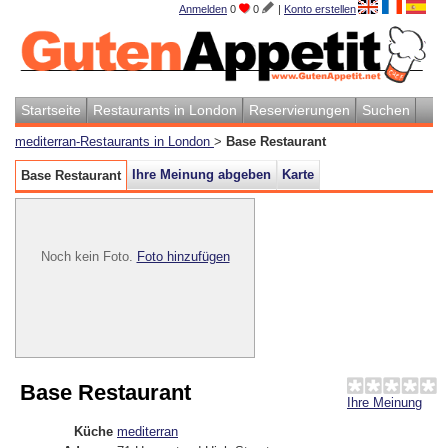
Anmelden
0
0
|
Konto erstellen
Startseite
Restaurants in London
Reservierungen
Suchen
mediterran-Restaurants in London
>
Base Restaurant
Ihre Meinung abgeben
Karte
Base Restaurant
Noch kein Foto.
Foto hinzufügen
Base Restaurant
Ihre Meinung
Küche
mediterran