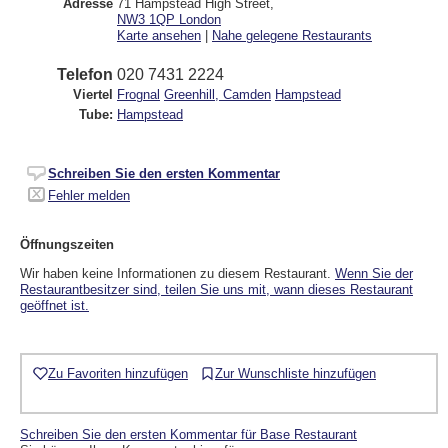
Adresse
71 Hampstead High Street
,
NW3 1QP
London
Karte ansehen
|
Nahe gelegene Restaurants
Telefon
020 7431 2224
Viertel
Frognal
Greenhill, Camden
Hampstead
Tube:
Hampstead
Schreiben Sie den ersten Kommentar
Fehler melden
Öffnungszeiten
Wir haben keine Informationen zu diesem Restaurant.
Wenn Sie der
Restaurantbesitzer sind, teilen Sie uns mit, wann dieses Restaurant
geöffnet ist.
Zu Favoriten hinzufügen
Zur Wunschliste hinzufügen
Schreiben Sie den ersten Kommentar für Base Restaurant