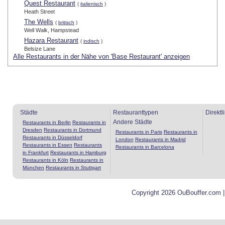
Quest Restaurant
(
italienisch
)
Heath Street
The Wells
(
britisch
)
Well Walk, Hampstead
Hazara Restaurant
(
indisch
)
Belsize Lane
Alle Restaurants in der Nähe von 'Base Restaurant' anzeigen
Städte
Restauranttypen
Direktl
Andere Städte
Restaurants in Berlin
Restaurants in
Dresden
Restaurants in Dortmund
Restaurants in Paris
Restaurants in
Restaurants in Düsseldorf
London
Restaurants in Madrid
Restaurants in Essen
Restaurants
Restaurants in Barcelona
in Frankfurt
Restaurants in Hamburg
Restaurants in Köln
Restaurants in
München
Restaurants in Stuttgart
Copyright 2026 OuBouffer.com 