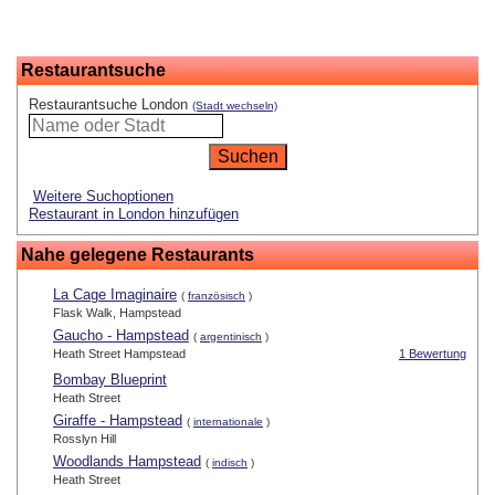
Restaurantsuche
Restaurantsuche London
(Stadt wechseln)
Weitere Suchoptionen
Restaurant in London hinzufügen
Nahe gelegene Restaurants
La Cage Imaginaire
(
französisch
)
Flask Walk, Hampstead
Gaucho - Hampstead
(
argentinisch
)
Heath Street Hampstead
1 Bewertung
Bombay Blueprint
Heath Street
Giraffe - Hampstead
(
internationale
)
Rosslyn Hill
Woodlands Hampstead
(
indisch
)
Heath Street