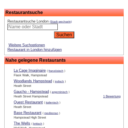
Restaurantsuche
Restaurantsuche London
(Stadt wechseln)
Weitere Suchoptionen
Restaurant in London hinzufügen
Nahe gelegene Restaurants
La Cage Imaginaire
(
französisch
)
Flask Walk, Hampstead
Woodlands Hampstead
(
indisch
)
Heath Street
Gaucho - Hampstead
(
argentinisch
)
Heath Street Hampstead
1 Bewertung
Quest Restaurant
(
italienisch
)
Heath Street
Base Restaurant
(
mediterran
)
Hampstead High Street
The Wells
(
britisch
)