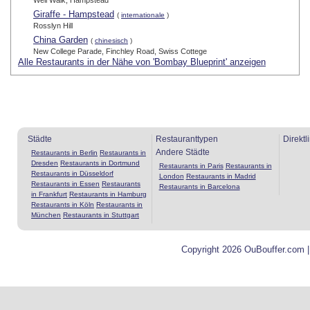
Well Walk, Hampstead
Giraffe - Hampstead
(
internationale
)
Rosslyn Hill
China Garden
(
chinesisch
)
New College Parade, Finchley Road, Swiss Cottege
Alle Restaurants in der Nähe von 'Bombay Blueprint' anzeigen
Städte
Restauranttypen
Direktl
Andere Städte
Restaurants in Berlin
Restaurants in
Dresden
Restaurants in Dortmund
Restaurants in Paris
Restaurants in
Restaurants in Düsseldorf
London
Restaurants in Madrid
Restaurants in Essen
Restaurants
Restaurants in Barcelona
in Frankfurt
Restaurants in Hamburg
Restaurants in Köln
Restaurants in
München
Restaurants in Stuttgart
Copyright 2026 OuBouffer.com 