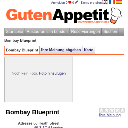
Anmelden
0
0
|
Konto erstellen
Startseite
Restaurants in London
Reservierungen
Suchen
Bombay Blueprint
Ihre Meinung abgeben
Karte
Bombay Blueprint
Noch kein Foto.
Foto hinzufügen
Bombay Blueprint
Ihre Meinung
Adresse
66 Heath Street
,
NW3 1ON
London