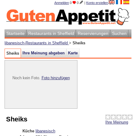
Anmelden
0
0
|
Konto erstellen
Startseite
Restaurants in Sheffield
Reservierungen
Suchen
libanesisch-Restaurants in Sheffield
>
Sheiks
Ihre Meinung abgeben
Karte
Sheiks
Noch kein Foto.
Foto hinzufügen
Sheiks
Ihre Meinung
Küche
libanesisch