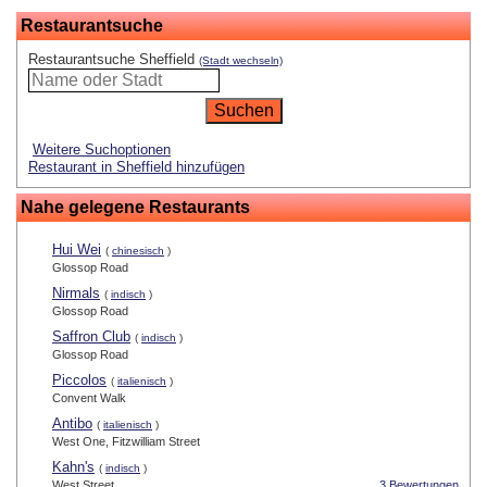
Restaurantsuche
Restaurantsuche Sheffield
(Stadt wechseln)
Weitere Suchoptionen
Restaurant in Sheffield hinzufügen
Nahe gelegene Restaurants
Hui Wei
(
chinesisch
)
Glossop Road
Nirmals
(
indisch
)
Glossop Road
Saffron Club
(
indisch
)
Glossop Road
Piccolos
(
italienisch
)
Convent Walk
Antibo
(
italienisch
)
West One, Fitzwilliam Street
Kahn's
(
indisch
)
West Street
3 Bewertungen