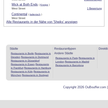
Wick at Both Ends
(
Kneipe
)
West Street
1 Bewertung
Continental
(
italienisch
)
West Street
Alle Restaurants in der Nähe von 'Sheiks' anzeigen
Städte
Restauranttypen
Direktl
Andere Städte
Restaurants in Berlin
Restaurants in
Dresden
Restaurants in Dortmund
Restaurants in Paris
Restaurants in
Restaurants in Düsseldorf
London
Restaurants in Madrid
Restaurants in Essen
Restaurants
Restaurants in Barcelona
in Frankfurt
Restaurants in Hamburg
Restaurants in Köln
Restaurants in
München
Restaurants in Stuttgart
Copyright 2026 OuBouffer.com 