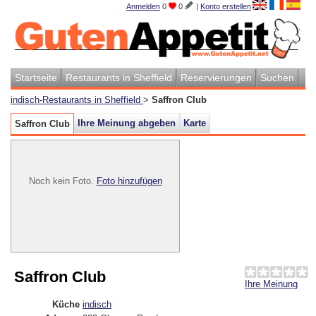
Anmelden
0
0
|
Konto erstellen
Startseite
Restaurants in Sheffield
Reservierungen
Suchen
indisch-Restaurants in Sheffield
>
Saffron Club
Ihre Meinung abgeben
Karte
Saffron Club
Noch kein Foto.
Foto hinzufügen
Saffron Club
Ihre Meinung
Küche
indisch