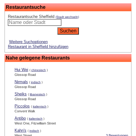
Restaurantsuche
Restaurantsuche Sheffield
(Stadt wechseln)
Weitere Suchoptionen
Restaurant in Sheffield hinzufügen
Nahe gelegene Restaurants
Hui Wei
(
chinesisch
)
Glossop Road
Nirmals
(
indisch
)
Glossop Road
Sheiks
(
libanesisch
)
Glossop Road
Piccolos
(
italienisch
)
Convent Walk
Antibo
(
italienisch
)
West One, Fitzwilliam Street
Kahn's
(
indisch
)
West Street
3 Bewertungen