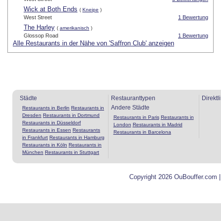
Wick at Both Ends
(
Kneipe
)
West Street
1 Bewertung
The Harley
(
amerikanisch
)
Glossop Road
1 Bewertung
Alle Restaurants in der Nähe von 'Saffron Club' anzeigen
Städte
Restauranttypen
Direktl
Andere Städte
Restaurants in Berlin
Restaurants in
Dresden
Restaurants in Dortmund
Restaurants in Paris
Restaurants in
Restaurants in Düsseldorf
London
Restaurants in Madrid
Restaurants in Essen
Restaurants
Restaurants in Barcelona
in Frankfurt
Restaurants in Hamburg
Restaurants in Köln
Restaurants in
München
Restaurants in Stuttgart
Copyright 2026 OuBouffer.com 