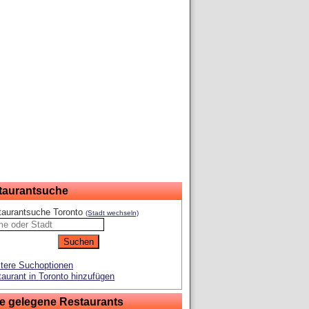
taurantsuche
taurantsuche Toronto
(Stadt wechseln)
tere Suchoptionen
aurant in Toronto hinzufügen
e gelegene Restaurants