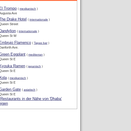
El Trompo
(
mexikanisch
)
Augusta Ave
The Drake Hotel
(
internationale
)
Queen Street
Dandylion
(
internationale
)
Queen St W
Embrujo Flamenco
(
Tapas bar
)
Danforth Ave.
Green Eggplant
(
mediterran
)
Queen St E
Kyouka Ramen
(
japanisch
)
Queen St E
Xola
(
mexikanisch
)
Queen St E
Garden Gate
(
asiatisch
)
Queen St E
 Restaurants in der Nähe von 'Dhaba'
eigen