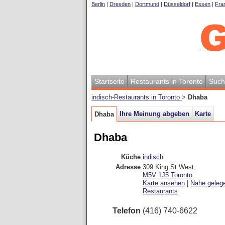
Berlin
|
Dresden
|
Dortmund
|
Düsseldorf
|
Essen
|
Fran
Startseite
Restaurants in Toronto
Such
indisch-Restaurants in Toronto
>
Dhaba
Ihre Meinung abgeben
Karte
Dhaba
Dhaba
Küche
indisch
Adresse
309 King St West
,
M5V 1J5
Toronto
Karte ansehen
|
Nahe geleg
Restaurants
Telefon
(416) 740-6622