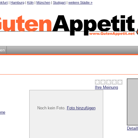
kfurt
|
Hamburg
|
Köln
|
München
|
Stuttgart
|
weitere Städte »
en
Ihre Meinung
Noch kein Foto.
Foto hinzufügen
ene
Detail