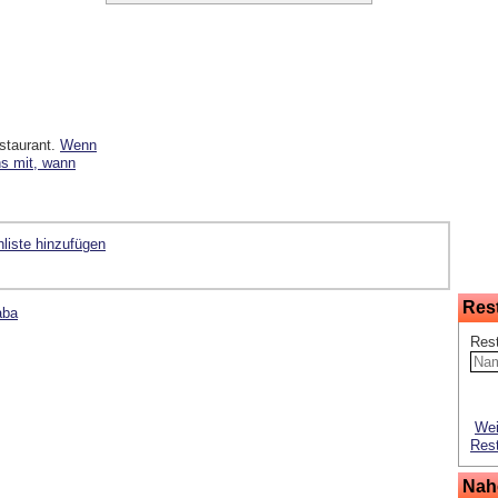
staurant.
Wenn
ns mit, wann
liste hinzufügen
Res
aba
Res
Wei
Rest
Nah