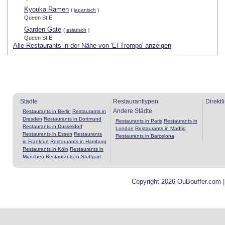
Kyouka Ramen
(
japanisch
)
Queen St E
Garden Gate
(
asiatisch
)
Queen St E
Alle Restaurants in der Nähe von 'El Trompo' anzeigen
Städte
Restauranttypen
Direktl
Andere Städte
Restaurants in Berlin
Restaurants in
Dresden
Restaurants in Dortmund
Restaurants in Paris
Restaurants in
Restaurants in Düsseldorf
London
Restaurants in Madrid
Restaurants in Essen
Restaurants
Restaurants in Barcelona
in Frankfurt
Restaurants in Hamburg
Restaurants in Köln
Restaurants in
München
Restaurants in Stuttgart
Copyright 2026 OuBouffer.com 