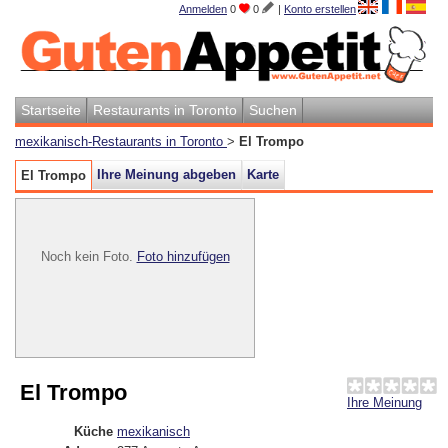
Anmelden
0
0
|
Konto erstellen
Startseite
Restaurants in Toronto
Suchen
mexikanisch-Restaurants in Toronto
>
El Trompo
Ihre Meinung abgeben
Karte
El Trompo
Noch kein Foto.
Foto hinzufügen
El Trompo
Ihre Meinung
Küche
mexikanisch