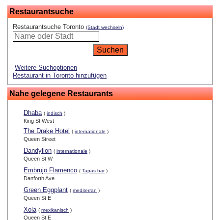
Restaurantsuche
Restaurantsuche Toronto
(Stadt wechseln)
Weitere Suchoptionen
Restaurant in Toronto hinzufügen
Nahe gelegene Restaurants
Dhaba
(
indisch
)
King St West
The Drake Hotel
(
internationale
)
Queen Street
Dandylion
(
internationale
)
Queen St W
Embrujo Flamenco
(
Tapas bar
)
Danforth Ave.
Green Eggplant
(
mediterran
)
Queen St E
Xola
(
mexikanisch
)
Queen St E