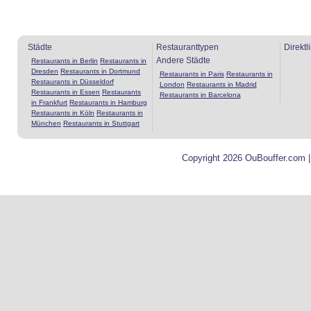
Städte
Restauranttypen
Direktl
Andere Städte
Restaurants in Berlin
Restaurants in
Dresden
Restaurants in Dortmund
Restaurants in Paris
Restaurants in
Restaurants in Düsseldorf
London
Restaurants in Madrid
Restaurants in Essen
Restaurants
Restaurants in Barcelona
in Frankfurt
Restaurants in Hamburg
Restaurants in Köln
Restaurants in
München
Restaurants in Stuttgart
Copyright 2026 OuBouffer.com 