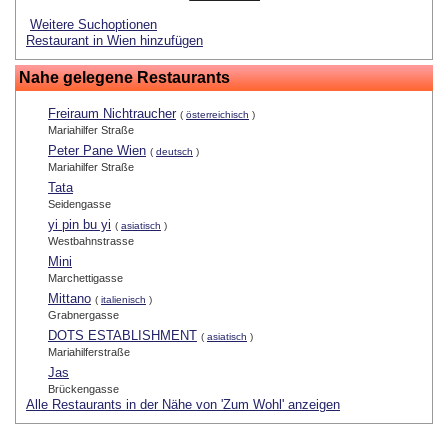
Weitere Suchoptionen
Restaurant in Wien hinzufügen
Nahe gelegene Restaurants
Freiraum Nichtraucher
(
österreichisch
)
Mariahilfer Straße
Peter Pane Wien
(
deutsch
)
Mariahilfer Straße
Tata
Seidengasse
yi pin bu yi
(
asiatisch
)
Westbahnstrasse
Mini
Marchettigasse
Mittano
(
italienisch
)
Grabnergasse
DOTS ESTABLISHMENT
(
asiatisch
)
Mariahilferstraße
Jas
Brückengasse
Alle Restaurants in der Nähe von 'Zum Wohl' anzeigen