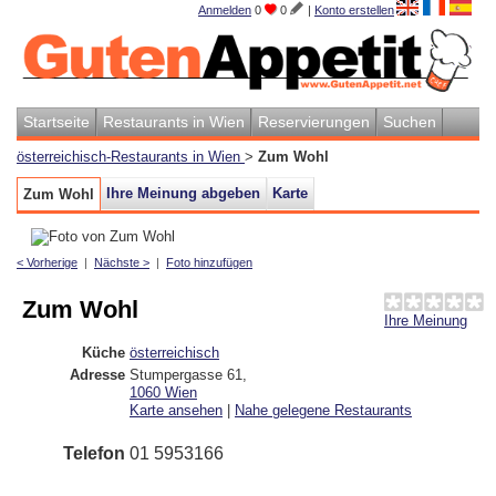
Anmelden
0
0
|
Konto erstellen
Startseite
Restaurants in Wien
Reservierungen
Suchen
österreichisch-Restaurants in Wien
>
Zum Wohl
Ihre Meinung abgeben
Karte
Zum Wohl
< Vorherige
|
Nächste >
|
Foto hinzufügen
Zum Wohl
Ihre Meinung
Küche
österreichisch
Adresse
Stumpergasse 61
,
1060
Wien
Karte ansehen
|
Nahe gelegene Restaurants
Telefon
01 5953166