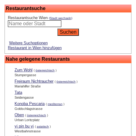
Restaurantsuche
Restaurantsuche Wien
(Stadt wechseln)
Weitere Suchoptionen
Restaurant in Wien hinzufügen
Nahe gelegene Restaurants
Zum Wohl
(
österreichisch
)
Stumpergasse
Freiraum Nichtraucher
(
österreichisch
)
Mariahilfer Straße
Tata
Seidengasse
Konoba Pescaria
(
mediterran
)
Goldschlagstrasse
Oben
(
österreichisch
)
Urban Loritzplatz
yi pin bu yi
(
asiatisch
)
Westbahnstrasse