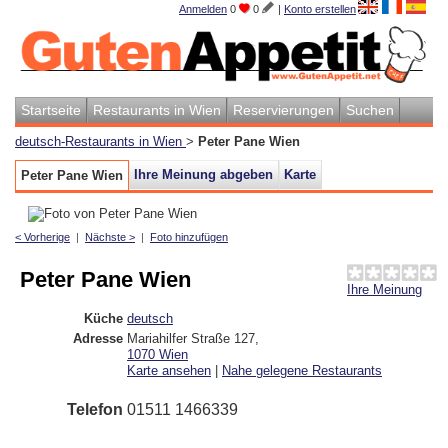
Anmelden
0
0
|
Konto erstellen
Startseite
Restaurants in Wien
Reservierungen
Suchen
deutsch-Restaurants in Wien
>
Peter Pane Wien
Ihre Meinung abgeben
Karte
Peter Pane Wien
< Vorherige
|
Nächste >
|
Foto hinzufügen
Peter Pane Wien
Ihre Meinung
Küche
deutsch
Adresse
Mariahilfer Straße 127
,
1070
Wien
Karte ansehen
|
Nahe gelegene Restaurants
Telefon
01511 1466339