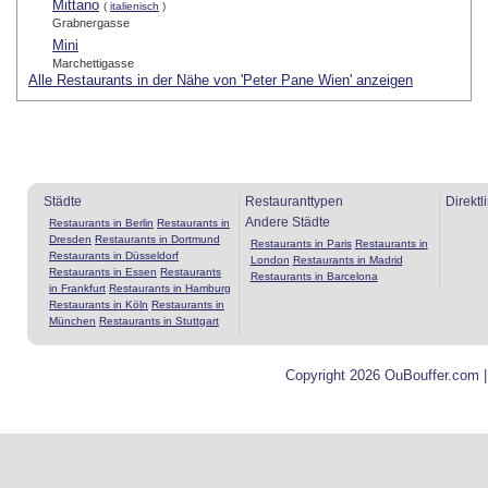
Mittano
(
italienisch
)
Grabnergasse
Mini
Marchettigasse
Alle Restaurants in der Nähe von 'Peter Pane Wien' anzeigen
Städte
Restauranttypen
Direktl
Andere Städte
Restaurants in Berlin
Restaurants in
Dresden
Restaurants in Dortmund
Restaurants in Paris
Restaurants in
Restaurants in Düsseldorf
London
Restaurants in Madrid
Restaurants in Essen
Restaurants
Restaurants in Barcelona
in Frankfurt
Restaurants in Hamburg
Restaurants in Köln
Restaurants in
München
Restaurants in Stuttgart
Copyright 2026 OuBouffer.com 