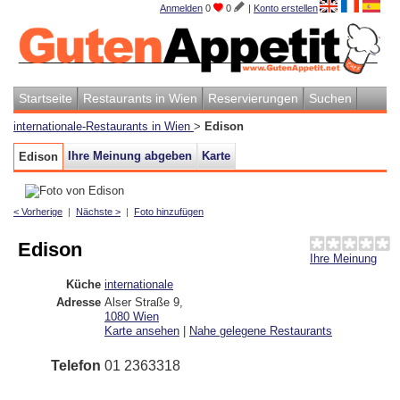
Anmelden
0
0
|
Konto erstellen
Startseite
Restaurants in Wien
Reservierungen
Suchen
internationale-Restaurants in Wien
>
Edison
Ihre Meinung abgeben
Karte
Edison
< Vorherige
|
Nächste >
|
Foto hinzufügen
Edison
Ihre Meinung
Küche
internationale
Adresse
Alser Straße 9
,
1080
Wien
Karte ansehen
|
Nahe gelegene Restaurants
Telefon
01 2363318