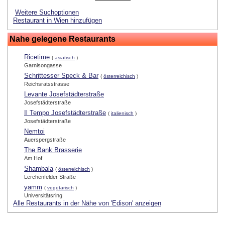
Weitere Suchoptionen
Restaurant in Wien hinzufügen
Nahe gelegene Restaurants
Ricetime
(
asiatisch
)
Garnisongasse
Schrittesser Speck & Bar
(
österreichisch
)
Reichsratsstrasse
Levante Josefstädterstraße
Josefstädterstraße
Il Tempo Josefstädterstraße
(
italienisch
)
Josefstädterstraße
Nemtoi
Auerspergstraße
The Bank Brasserie
Am Hof
Shambala
(
österreichisch
)
Lerchenfelder Straße
yamm
(
vegetarisch
)
Universitätsring
Alle Restaurants in der Nähe von 'Edison' anzeigen