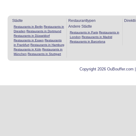
Städte
Restauranttypen
Direktl
Andere Städte
Restaurants in Berlin
Restaurants in
Dresden
Restaurants in Dortmund
Restaurants in Paris
Restaurants in
Restaurants in Düsseldorf
London
Restaurants in Madrid
Restaurants in Essen
Restaurants
Restaurants in Barcelona
in Frankfurt
Restaurants in Hamburg
Restaurants in Köln
Restaurants in
München
Restaurants in Stuttgart
Copyright 2026 OuBouffer.com 