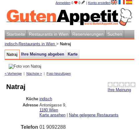
Anmelden
0
0
|
Konto erstellen
Startseite
Restaurants in Wien
Reservierungen
Suchen
indisch-Restaurants in Wien
>
Natraj
Ihre Meinung abgeben
Karte
Natraj
< Vorherige
|
Nächste >
|
Foto hinzufügen
Natraj
Ihre Meinung
Küche
indisch
Adresse
Antonigasse 9
,
1180
Wien
Karte ansehen
|
Nahe gelegene Restaurants
Telefon
01 9092288