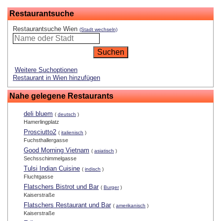
Restaurantsuche
Restaurantsuche Wien
(Stadt wechseln)
Weitere Suchoptionen
Restaurant in Wien hinzufügen
Nahe gelegene Restaurants
deli bluem
(
deutsch
)
Hamerlingplatz
Prosciutto2
(
italienisch
)
Fuchsthallergasse
Good Morning Vietnam
(
asiatisch
)
Sechsschimmelgasse
Tulsi Indian Cuisine
(
indisch
)
Fluchtgasse
Flatschers Bistrot und Bar
(
Burger
)
Kaiserstraße
Flatschers Restaurant und Bar
(
amerikanisch
)
Kaiserstraße