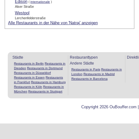
Edison
(
internationale
)
Alser Straße
Westpol
Lerchenfelderstraße
Alle Restaurants in der Nähe von 'Natraj' anzeigen
Städte
Restauranttypen
Direktl
Andere Städte
Restaurants in Berlin
Restaurants in
Dresden
Restaurants in Dortmund
Restaurants in Paris
Restaurants in
Restaurants in Düsseldorf
London
Restaurants in Madrid
Restaurants in Essen
Restaurants
Restaurants in Barcelona
in Frankfurt
Restaurants in Hamburg
Restaurants in Köln
Restaurants in
München
Restaurants in Stuttgart
Copyright 2026 OuBouffer.com 