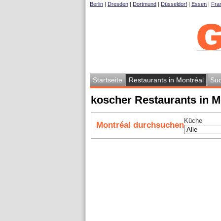
Berlin
|
Dresden
|
Dortmund
|
Düsseldorf
|
Essen
|
Fran
Startseite
Restaurants in Montréal
Su
koscher Restaurants in M
Küche
Montréal durchsuchen