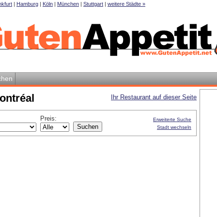
kfurt
|
Hamburg
|
Köln
|
München
|
Stuttgart
|
weitere Städte »
chen
ontréal
Ihr Restaurant auf dieser Seite
Preis:
Erweiterte Suche
Stadt wechseln