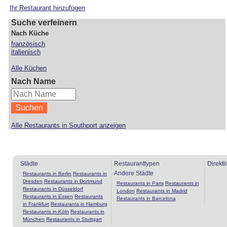
Ihr Restaurant hinzufügen
Suche verfeinern
Nach Küche
französisch
italienisch
Alle Küchen
Nach Name
Alle Restaurants in Southport anzeigen
Städte
Restauranttypen
Direktl
Andere Städte
Restaurants in Berlin
Restaurants in
Dresden
Restaurants in Dortmund
Restaurants in Paris
Restaurants in
Restaurants in Düsseldorf
London
Restaurants in Madrid
Restaurants in Essen
Restaurants
Restaurants in Barcelona
in Frankfurt
Restaurants in Hamburg
Restaurants in Köln
Restaurants in
München
Restaurants in Stuttgart